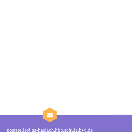
poststelle@gs-haslach.hbg.schule.bwl.de