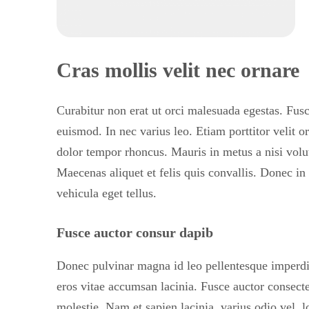
Cras mollis velit nec ornare
Curabitur non erat ut orci malesuada egestas. Fusc
euismod. In nec varius leo. Etiam porttitor velit or
dolor tempor rhoncus. Mauris in metus a nisi volut
Maecenas aliquet et felis quis convallis. Donec in 
vehicula eget tellus.
Fusce auctor consur dapib
Donec pulvinar magna id leo pellentesque imperdi
eros vitae accumsan lacinia. Fusce auctor consec
molestie. Nam et sapien lacinia, varius odio vel, 