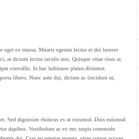
e eget ex massa. Mauris egestas lectus et dui laoreet
ci, at dictum lectus iaculis non. Quisque vitae risus ac
pat convallis. In hac habitasse platea dictumst.
porta libero. Nunc ante dui, dictum ac tincidunt ut,
et. Sed dignissim rhoncus ex at euismod. Duis euismod
tetur dapibus. Vestibulum ac ex nec turpis commodo
lobortis dui. Cras eu egestas magna, vitae cursus accsan